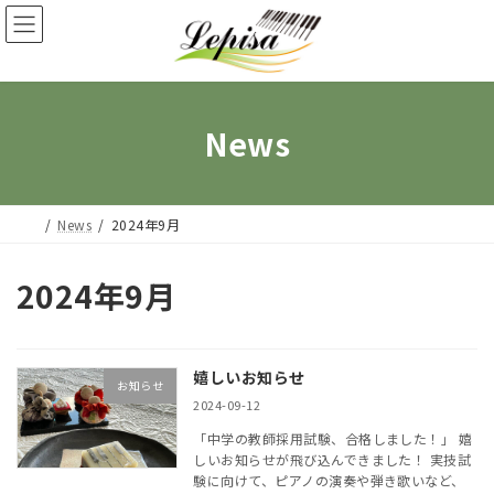
コ
ナ
ン
ビ
テ
ゲ
ン
ー
News
ツ
シ
へ
ョ
ス
ン
News
2024年9月
キ
に
ッ
移
2024年9月
プ
動
嬉しいお知らせ
お知らせ
2024-09-12
「中学の教師採用試験、合格しました！」 嬉
しいお知らせが飛び込んできました！ 実技試
験に向けて、ピアノの演奏や弾き歌いなど、